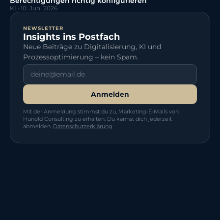
Berechtigungen richtig konfigurieren
KI
·
10. Juni 2026
NEWSLETTER
Insights ins Postfach
Neue Beiträge zu Digitalisierung, KI und
Prozessoptimierung – kein Spam.
Anmelden
Mit der Anmeldung stimmst du zu, Marketing-E-Mails von
Hunold Consulting zu erhalten. Du kannst dich jederzeit
abmelden.
Datenschutzerklärung