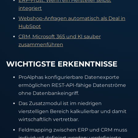
ERP-Frust: Wenn ein Hersteller selbst
integriert
Webshop-Anfragen automatisch als Deal in
HubSpot
CRM, Microsoft 365 und KI sauber
zusammenführen
WICHTIGSTE ERKENNTNISSE
ProAlphas konfigurierbare Datenexporte
ermöglichen REST-API-fähige Datenströme
ohne Datenbankeingriff.
Das Zusatzmodul ist im niedrigen
vierstelligen Bereich kalkulierbar und damit
wirtschaftlich vertretbar.
Feldmapping zwischen ERP und CRM muss
individuell definiert werden; vordefinierte