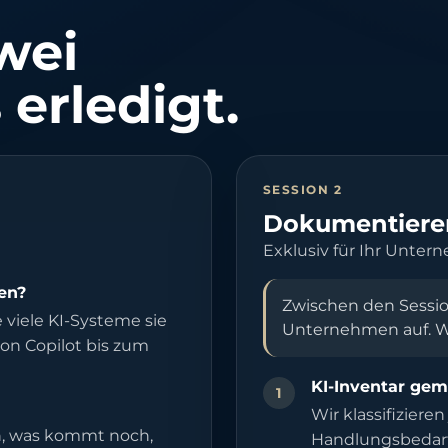
wei
 erledigt.
SESSION 2
Dokumentiere
Exklusiv für Ihr Unter
nen?
Zwischen den Session
viele KI-Systeme sie
Unternehmen auf. Wi
von Copilot bis zum
KI-Inventar ge
1
Wir klassifiziere
hon, was kommt noch,
Handlungsbedarf