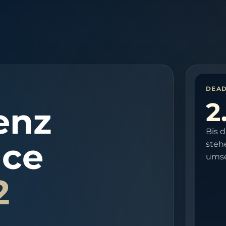
DEAD
2
enz
Bis 
nce
steh
umse
2