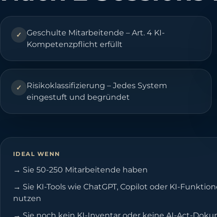
Geschulte Mitarbeitende – Art. 4 KI-
✓
Kompetenzpflicht erfüllt
Risikoklassifizierung – Jedes System
✓
eingestuft und begründet
IDEAL WENN
→
Sie 50-250 Mitarbeitende haben
→
Sie KI-Tools wie ChatGPT, Copilot oder KI-Funkti
nutzen
→
Sie noch kein KI-Inventar oder keine AI-Act-Dok