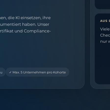
, die KI einsetzen, ihre
AUS 
kumentiert haben. Unser
Viel
ertifikat und Compliance-
Check
nur w
ku
✓
Max. 5 Unternehmen pro Kohorte