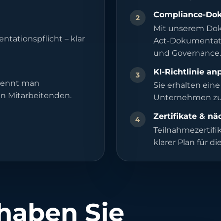
Compliance-Dok
2
Mit unserem Doku
tationspflicht – klar
Act-Dokumentatio
und Governance.
KI-Richtlinie a
3
rkennt man
Sie erhalten eine
en Mitarbeitenden.
Unternehmen zu
Zertifikate & nä
4
Teilnahmezertifi
klarer Plan für d
haben Sie