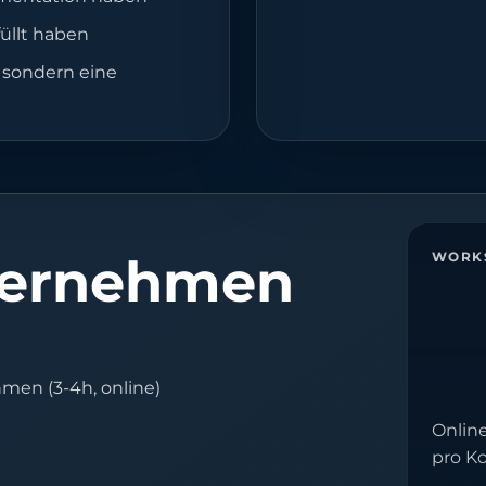
füllt haben
, sondern eine
ternehmen
WORK
hmen (3-4h, online)
Onlin
pro K