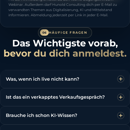
Webinar. Außerdem darf Hunold Consulting dich per E-Mail zu
verwandten Themen aus Digitalisierung, KI und Mittelstand
informieren. Abmeldung jederzeit per Link in jeder E-Mail.
HÄUFIGE FRAGEN
06
Das Wichtigste vorab,
bevor du dich anmeldest.
Was, wenn ich live nicht kann?
Ist das ein verkapptes Verkaufsgespräch?
Brauche ich schon KI-Wissen?