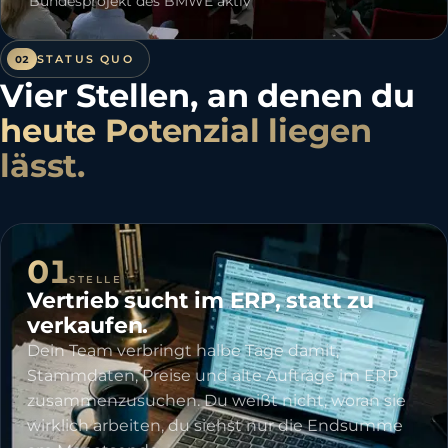
Bundesprojekt des BMWE aktiv
STATUS QUO
02
Vier Stellen, an denen du
heute Potenzial liegen
lässt.
01
STELLE
Vertrieb sucht im ERP, statt zu
verkaufen.
Dein Team verbringt halbe Tage damit,
Stammdaten, Preise und alte Aufträge im ERP
zusammenzusuchen. Du weißt nicht, woran sie
wirklich arbeiten, du siehst nur die Endsumme