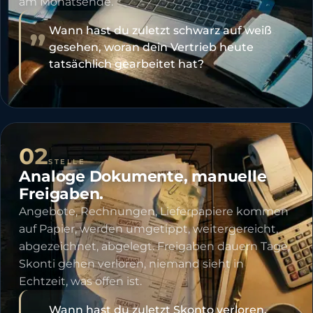
am Monatsende.
„
Wann hast du zuletzt schwarz auf weiß
gesehen, woran dein Vertrieb heute
tatsächlich gearbeitet hat?
02
STELLE
Analoge Dokumente, manuelle
Freigaben.
Angebote, Rechnungen, Lieferpapiere kommen
auf Papier, werden umgetippt, weitergereicht,
abgezeichnet, abgelegt. Freigaben dauern Tage,
Skonti gehen verloren, niemand sieht in
Echtzeit, was offen ist.
„
Wann hast du zuletzt Skonto verloren,