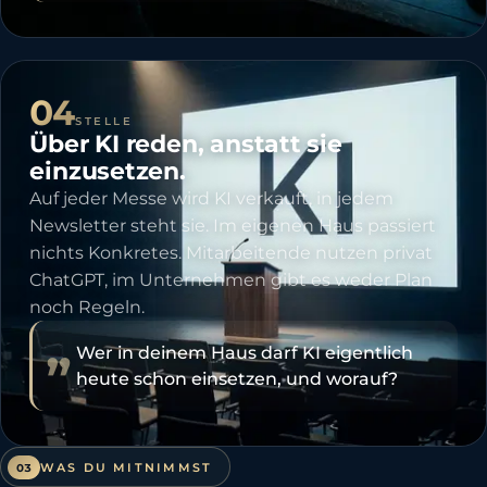
04
STELLE
Über KI reden, anstatt sie
einzusetzen.
Auf jeder Messe wird KI verkauft, in jedem
Newsletter steht sie. Im eigenen Haus passiert
nichts Konkretes. Mitarbeitende nutzen privat
ChatGPT, im Unternehmen gibt es weder Plan
noch Regeln.
„
Wer in deinem Haus darf KI eigentlich
heute schon einsetzen, und worauf?
WAS DU MITNIMMST
03