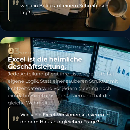
weil ein Beleg auf einem Schreibtisch
lag?
03
STELLE
Excel ist die heimliche
Geschäftsleitung.
Jede Abteilung pflegt ihre Liste, jede Liste hat
eigene Logik. Statt einer sauberen Struktur mit
Echtzeitdaten wird vor jedem Meeting noch
einmal in Excel umsortiert. Niemand hat die
gleiche Wahrheit.
„
Wie viele Excel-Versionen kursieren in
deinem Haus zur gleichen Frage?