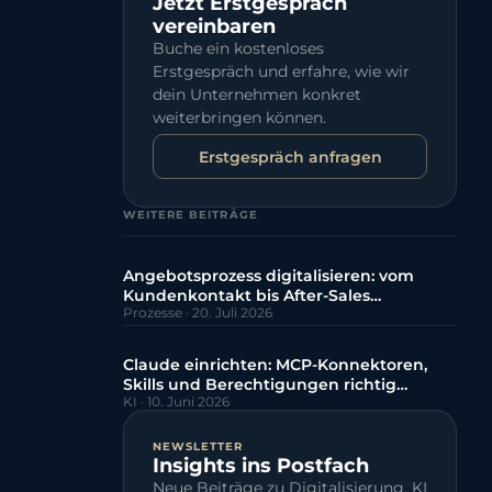
Jetzt Erstgespräch
vereinbaren
Buche ein kostenloses
Erstgespräch und erfahre, wie wir
dein Unternehmen konkret
weiterbringen können.
Erstgespräch anfragen
WEITERE BEITRÄGE
Angebotsprozess digitalisieren: vom
Kundenkontakt bis After-Sales
durchgängig strukturieren
Prozesse
·
20. Juli 2026
Claude einrichten: MCP-Konnektoren,
Skills und Berechtigungen richtig
konfigurieren
KI
·
10. Juni 2026
NEWSLETTER
Insights ins Postfach
Neue Beiträge zu Digitalisierung, KI